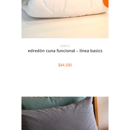
AGREGAR AL CARRITO
relleno
edredón cuna funcional – línea basics
$
44,500