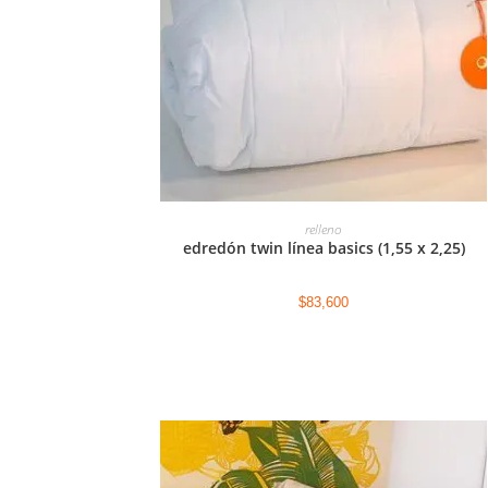
AGREGAR AL CARRITO
relleno
edredón twin línea basics (1,55 x 2,25)
$
83,600