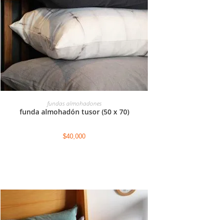
SELECCIONAR OPCIONES
fundas almohadones
funda almohadón tusor (50 x 70)
$
40,000