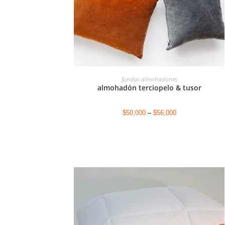
SELECCIONAR OPCIONES
fundas almohadones
almohadón terciopelo & tusor
$
50,000
–
$
56,000