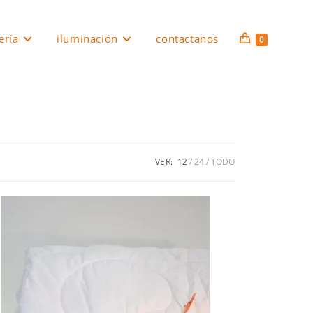
ería
iluminación
contactanos
0
VER:
12
24
TODO