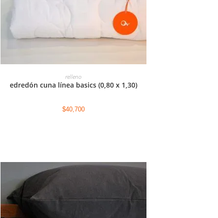
AGREGAR AL CARRITO
relleno
edredón cuna línea basics (0,80 x 1,30)
$
40,700