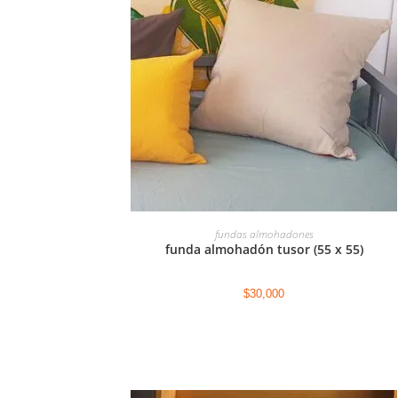
AGREGAR AL CARRITO
fundas almohadones
funda almohadón tusor (55 x 55)
$
30,000