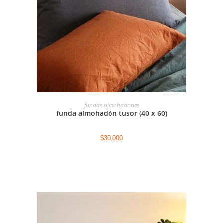
SELECCIONAR OPCIONES
fundas almohadones
funda almohadón tusor (40 x 60)
$
30,000