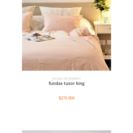
AGREGAR AL CARRITO
fundas de edredón
fundas tusor king
$
270,000