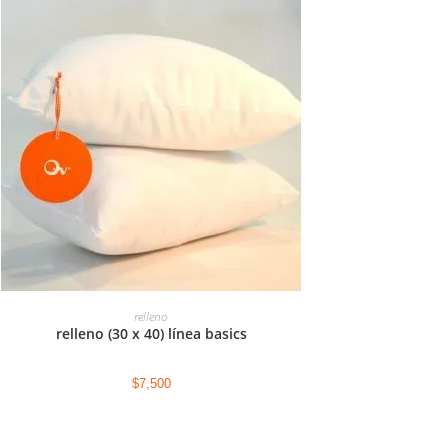
AGREGAR AL CARRITO
relleno
relleno (30 x 40) línea basics
$
7,500