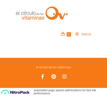
ACCESORIOS
menú
0
no encontramos lo que esta buscando.
el círculo de las vitaminas