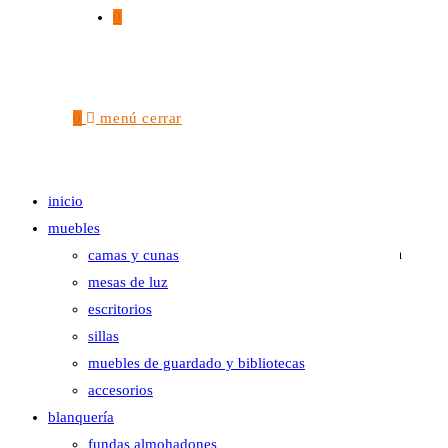
dudas?
0
llamanos al +541155126568
o escribinos a info@elcirculo-vitaminas.com
0
menú
cerrar
hasta 12 pagos sin tarjeta
con mercado pago.
saber más
inicio
compra con mercado pago sin tarjeta y paga mes a mes
muebles
1
agrega tu producto al carrito y al momento de pagar, elige “cuotas sin
camas y cunas
tarjeta” o “meses sin tarjeta”.
mesas de luz
2
escritorios
inicia sesión en mercado pago.
sillas
3
muebles de guardado y bibliotecas
elige la cantidad de pagos que se adapten mejor a ti ¡y listo!
accesorios
blanquería
crédito sujeto a aprobación.
fundas almohadones