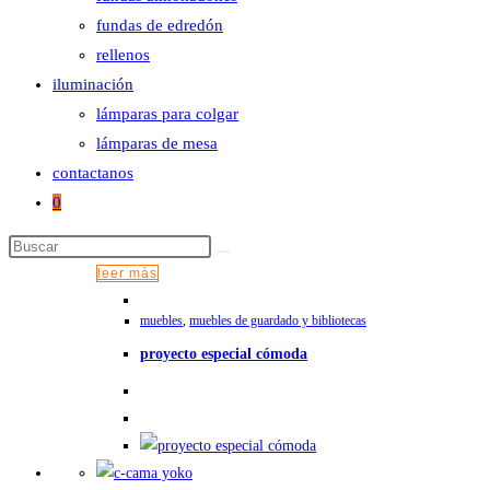
¿tienes dudas? consulta nuestra
ayuda
.
fundas de edredón
rellenos
medidas
iluminación
terminación
limpiar
lámparas para colgar
c-diván antonia cantidad
lámparas de mesa
Agregar al carrito
contactanos
productos relacionados
0
leer más
muebles
,
muebles de guardado y bibliotecas
proyecto especial cómoda