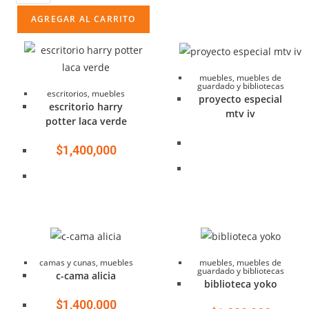
AGREGAR AL CARRITO
muebles
,
muebles de
guardado y bibliotecas
escritorios
,
muebles
proyecto especial
escritorio harry
mtv iv
potter laca verde
$
1,400,000
camas y cunas
,
muebles
muebles
,
muebles de
guardado y bibliotecas
c-cama alicia
biblioteca yoko
$
1,400,000