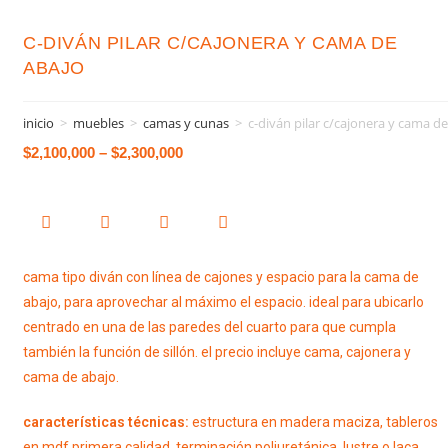
C-DIVÁN PILAR C/CAJONERA Y CAMA DE
ABAJO
inicio
>
muebles
>
camas y cunas
>
c-diván pilar c/cajonera y cama d
$
2,100,000
–
$
2,300,000
cama tipo diván con línea de cajones y espacio para la cama de
abajo, para aprovechar al máximo el espacio. ideal para ubicarlo
centrado en una de las paredes del cuarto para que cumpla
también la función de sillón. el precio incluye cama, cajonera y
cama de abajo.
características técnicas:
estructura en madera maciza, tableros
en mdf primera calidad. terminación poliuretánica, lustre o laca