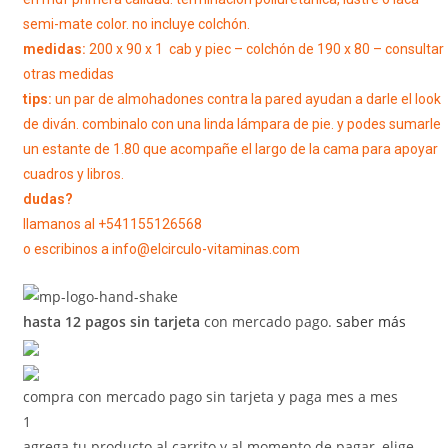
semi-mate color. no incluye colchón.
medidas:
200 x 90 x 1 cab y piec – colchón de 190 x 80 – consultar
otras medidas
tips:
un par de almohadones contra la pared ayudan a darle el look
de diván. combinalo con una linda lámpara de pie. y podes sumarle
un estante de 1.80 que acompañe el largo de la cama para apoyar
cuadros y libros.
dudas?
llamanos al +541155126568
o escribinos a info@elcirculo-vitaminas.com
hasta 12 pagos sin tarjeta
con mercado pago.
saber más
compra con mercado pago sin tarjeta y paga mes a mes
1
agrega tu producto al carrito y al momento de pagar, elige