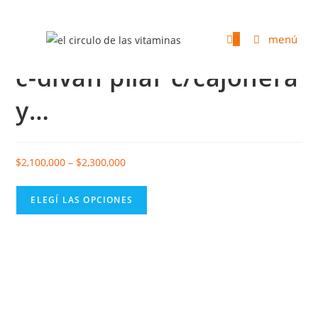
seleccionado:
0
menú
c-diván pilar c/cajonera
y…
$
2,100,000
–
$
2,300,000
ELEGÍ LAS OPCIONES