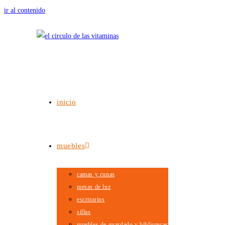
ir al contenido
seleccionado:
proyecto especial biblioteca ii
Elegí las opciones
inicio
proyecto especial biblioteca ii
inicio
>
muebles
>
muebles de guardado y bibliotecas
>
proyecto especial
muebles
biblioteca ii
camas y cunas
mesas de luz
escritorios
sillas
muebles de guardado y bibliotecas