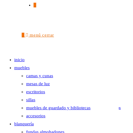
0
leer más
0
menú
cerrar
muebles
,
muebles de guardado y bibliotecas
proyecto especial mtv iv
inicio
muebles
camas y cunas
mesas de luz
escritorios
agregar al carrito
sillas
muebles de guardado y bibliotecas
organizadores
,
muebles
,
muebles de guardado y bibliotecas
accesorios
proyecto especial
blanquería
$
0
fundas almohadones