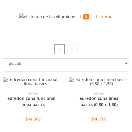
menú
0
RELLENO
AGREGAR AL CARRITO
AGREGAR AL CARRITO
relleno
relleno
edredón cuna funcional –
edredón cuna línea
línea basics
basics (0,80 x 1,30)
$
44,500
$
40,700