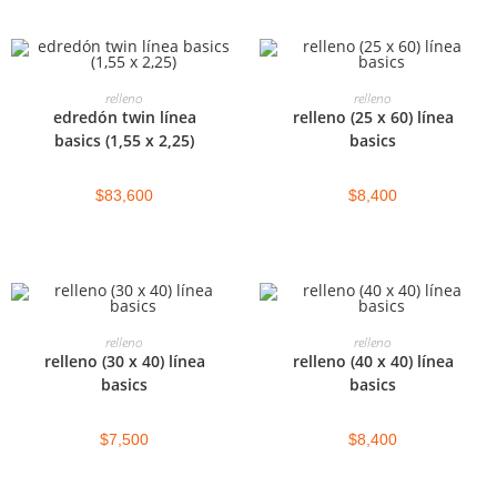
AGREGAR AL CARRITO
AGREGAR AL CARRITO
relleno
relleno
edredón twin línea
relleno (25 x 60) línea
basics (1,55 x 2,25)
basics
$
83,600
$
8,400
AGREGAR AL CARRITO
AGREGAR AL CARRITO
relleno
relleno
relleno (30 x 40) línea
relleno (40 x 40) línea
basics
basics
$
7,500
$
8,400