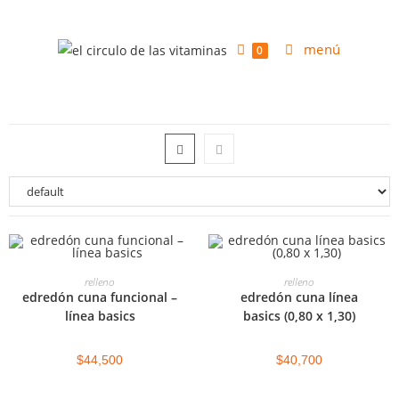
menú
0
RELLENO
AGREGAR AL CARRITO
AGREGAR AL CARRITO
relleno
relleno
edredón cuna funcional –
edredón cuna línea
línea basics
basics (0,80 x 1,30)
$
44,500
$
40,700