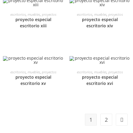
LEER MÁS
LEER MÁS
escritorios
,
muebles
,
proyectos
escritorios
,
muebles
,
proyectos
proyecto especial
proyecto especial
escritorio xiii
escritorio xiv
LEER MÁS
LEER MÁS
escritorios
,
muebles
,
proyectos
escritorios
,
muebles
,
proyectos
proyecto especial
proyecto especial
escritorio xv
escritorio xvi
1
2