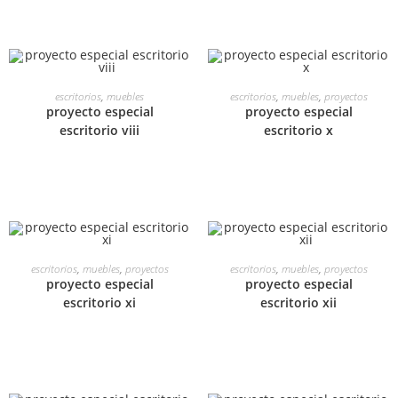
LEER MÁS
LEER MÁS
escritorios
,
muebles
escritorios
,
muebles
,
proyectos
proyecto especial
proyecto especial
escritorio viii
escritorio x
LEER MÁS
LEER MÁS
escritorios
,
muebles
,
proyectos
escritorios
,
muebles
,
proyectos
proyecto especial
proyecto especial
escritorio xi
escritorio xii