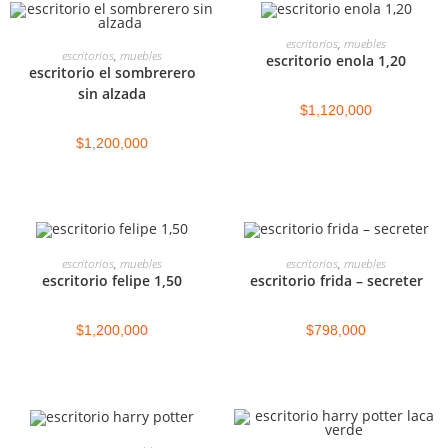
SELECCIONAR OPCIONES
escritorios
,
muebles
SELECCIONAR OPCIONES
escritorios
,
muebles
escritorio enola 1,20
escritorio el sombrerero
sin alzada
$
1,120,000
$
1,200,000
SELECCIONAR OPCIONES
SELECCIONAR OPCIONES
escritorios
,
muebles
escritorios
,
muebles
escritorio felipe 1,50
escritorio frida – secreter
$
1,200,000
$
798,000
SELECCIONAR OPCIONES