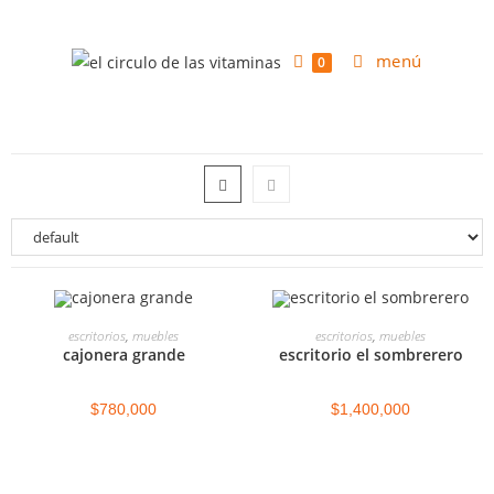
menú
0
ESCRITORIOS
SELECCIONAR OPCIONES
SELECCIONAR OPCIONES
escritorios
,
muebles
escritorios
,
muebles
cajonera grande
escritorio el sombrerero
$
780,000
$
1,400,000