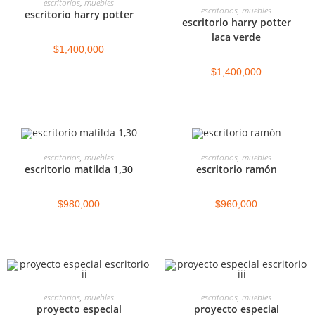
escritorios
,
muebles
SELECCIONAR OPCIONES
escritorios
,
muebles
escritorio harry potter
escritorio harry potter
laca verde
$
1,400,000
$
1,400,000
SELECCIONAR OPCIONES
SELECCIONAR OPCIONES
escritorios
,
muebles
escritorios
,
muebles
escritorio matilda 1,30
escritorio ramón
$
980,000
$
960,000
LEER MÁS
LEER MÁS
escritorios
,
muebles
escritorios
,
muebles
proyecto especial
proyecto especial